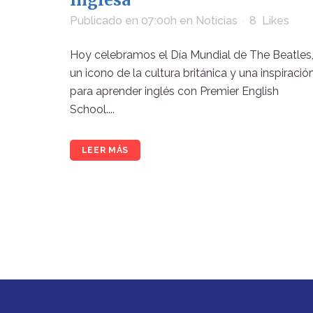
Publicado en 07:00h
en
Noticias
8
Likes
Hoy celebramos el Día Mundial de The Beatles
un icono de la cultura británica y una inspiració
para aprender inglés con Premier English
School....
LEER MÁS