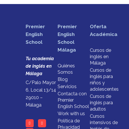
Premier
Premier
Oferta
English
English
Académica
School
School
Málaga
Cursos de
inglés en
Tu academia
Málaga
Quiénes
de inglés en
Cursos de
Somos
Málaga
inglés para
Blog
C/Palo Mayor
niños y
Servicios
adolescentes
6, Local 13/14
Contacta con
Cursos de
29010 –
Premier
inglés para
Málaga
English School
adultos
Work with us
Cursos
Política de
intensivos de
Privacidad
Inglés de